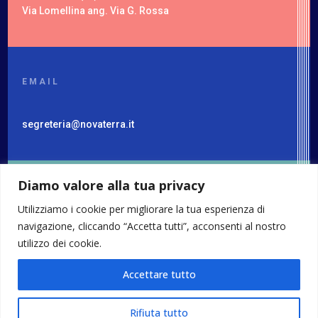
Via Lomellina ang. Via G. Rossa
EMAIL
segreteria@novaterra.it
Diamo valore alla tua privacy
TELEFONO
Utilizziamo i cookie per migliorare la tua esperienza di
02 - 4884 3736
navigazione, cliccando “Accetta tutti”, acconsenti al nostro
utilizzo dei cookie.
Accettare tutto
SEGUI
CI SU:
@ 2026 Società Cooperativa
Sociale Nova Terra
Rifiuta tutto
C.F./P.I. 13344760155