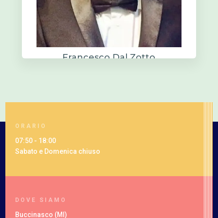
Francesco Dal Zotto
Violino
ORARIO
07:50 - 18:00
Sabato e Domenica chiuso
DOVE SIAMO
Buccinasco (MI)